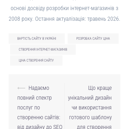
основі досвіду розробки інтернет-магазинів з
2008 року. Остання актуалізація: травень 2026.
ВАРТІСТЬ САЙТУ В УКРАЇНІ
РОЗРОБКА САЙТУ ЦІНА
СТВОРЕННЯ ІНТЕРНЕТ-МАГАЗИНІВ
ЦІНА СТВОРЕННЯ САЙТУ
Навігація
⟵
Надаємо
Що краще
по
повний спектр
унікальний дизайн
запису
послуг по
чи використання
створенню сайтів:
готового шаблону
від дизайну до SEO
для створення