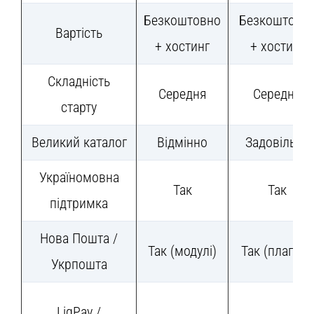
Безкоштовно
Безкоштовн
Вартість
+ хостинг
+ хостинг
Складність
Середня
Середня
старту
Великий каталог
Відмінно
Задовільно
Україномовна
Так
Так
підтримка
Нова Пошта /
Так (модулі)
Так (плагіни)
Укрпошта
LiqPay /