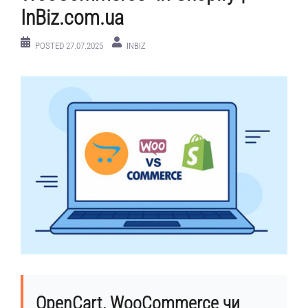
InBiz.com.ua
POSTED
27.07.2025
INBIZ
OpenCart, WooCommerce чи