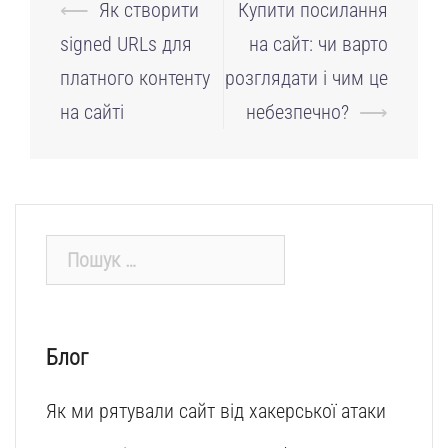
Навігація
⟵
Як створити
Купити посилання
по
signed URLs для
на сайт: чи варто
запису
платного контенту
розглядати і чим це
на сайті
небезпечно?
⟶
Пошук:
Блог
Як ми рятували сайт від хакерської атаки