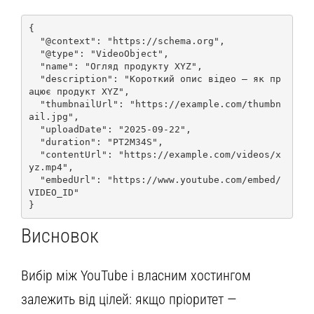
{

  "@context": "https://schema.org",

  "@type": "VideoObject",

  "name": "Огляд продукту XYZ",

  "description": "Короткий опис відео — як пр
ацює продукт XYZ",

  "thumbnailUrl": "https://example.com/thumbn
ail.jpg",

  "uploadDate": "2025-09-22",

  "duration": "PT2M34S",

  "contentUrl": "https://example.com/videos/x
yz.mp4",

  "embedUrl": "https://www.youtube.com/embed/
VIDEO_ID"

}
Висновок
Вибір між YouTube і власним хостингом
залежить від цілей: якщо пріоритет —