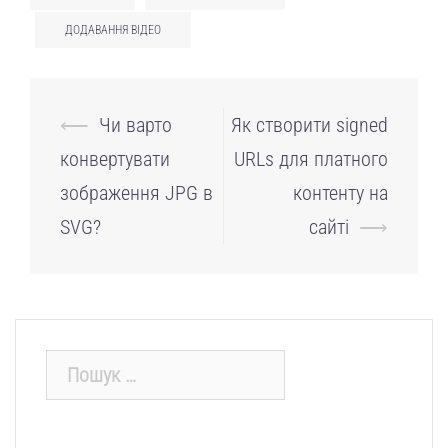
ДОДАВАННЯ ВІДЕО
Навігація
⟵
Чи варто
Як створити signed
по
конвертувати
URLs для платного
запису
зображення JPG в
контенту на
SVG?
сайті
⟶
Пошук: