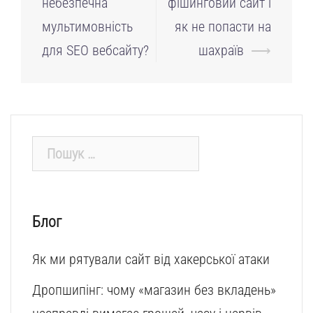
небезпечна
фішинговий сайт і
запису
мультимовність
як не попасти на
для SEO вебсайту?
шахраїв
⟶
Пошук:
Блог
Як ми рятували сайт від хакерської атаки
Дропшипінг: чому «магазин без вкладень»