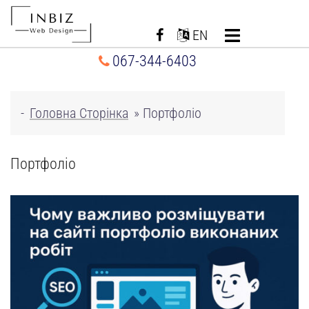
Перейти
до
EN
вмісту
067-344-6403
-
Головна Сторінка
»
Портфоліо
Портфоліо