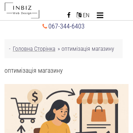
Перейти
до
EN
вмісту
067-344-6403
-
Головна Сторінка
»
оптимізація магазину
оптимізація магазину