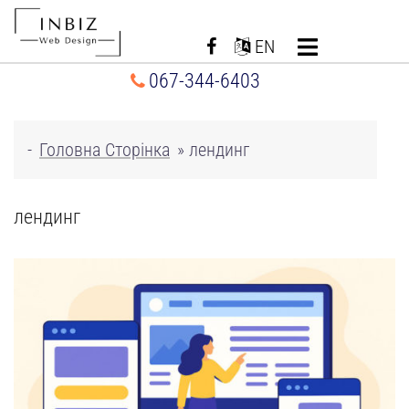
Перейти
до
EN
вмісту
067-344-6403
-
Головна Сторінка
»
лендинг
лендинг