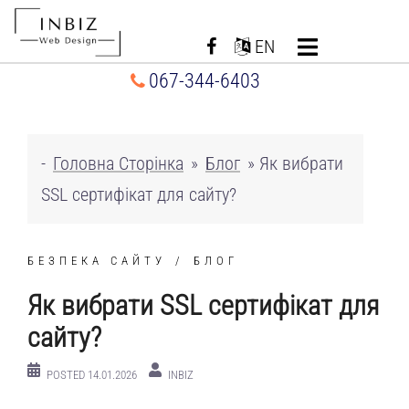
Перейти
до
EN
вмісту
067-344-6403
-
Головна Сторінка
»
Блог
»
Як вибрати
SSL сертифікат для сайту?
БЕЗПЕКА САЙТУ
БЛОГ
Як вибрати SSL сертифікат для
сайту?
POSTED
14.01.2026
INBIZ