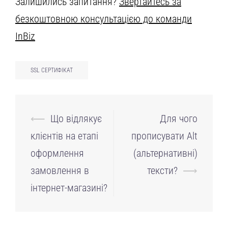
Залишились запитання?
Звертайтесь за
безкоштовною консультацією до команди
InBiz
SSL СЕРТИФІКАТ
Навігація
⟵
Що відлякує
Для чого
по
клієнтів на етапі
прописувати Alt
запису
оформлення
(альтернативні)
замовлення в
тексти?
⟶
інтернет-магазині?