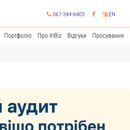
067-344-6403
EN
Портфоліо
Про InBiz
Відгуки
Просування