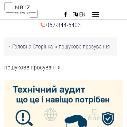
Перейти
до
EN
вмісту
067-344-6403
-
Головна Сторінка
»
пошукове просування
пошукове просування