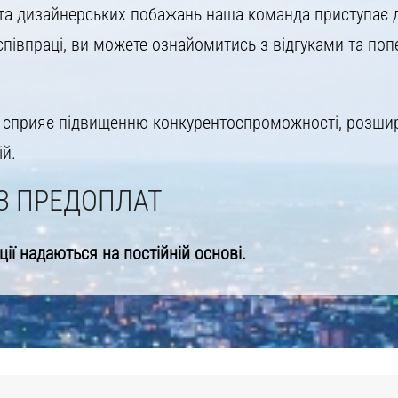
х та дизайнерських побажань наша команда приступає 
співпраці, ви можете ознайомитись з відгуками та по
ту сприяє підвищенню конкурентоспроможності, розши
ій.
З ПРЕДОПЛАТ
ції надаються на постійній основі.