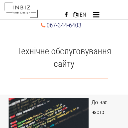
Перейти
до
EN
вмісту
067-344-6403
Технічне обслуговування
сайту
До нас
часто