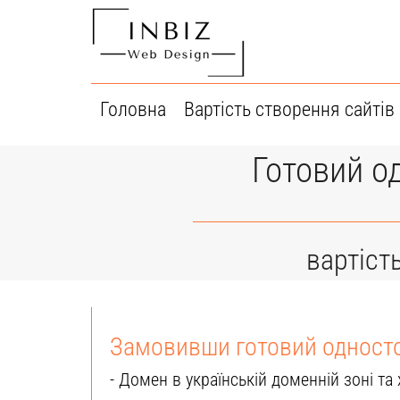
Перейти
до
вмісту
Головна
Вартість створення сайтів
Готовий од
вартіст
Замовивши готовий односто
- Домен в українській доменній зоні та 