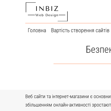
Перейти
до
вмісту
Головна
Вартість створення сайтів
Безпек
Веб сайти та інтернет-магазини є основни
збільшенням онлайн-активності зростають 