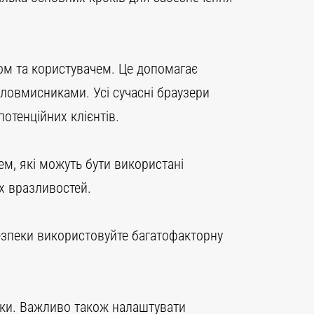
ром та користувачем. Це допомагає
зловмисниками. Усі сучасні браузери
отенційних клієнтів.
тем, які можуть бути використані
х вразливостей.
безпеки використовуйте багатофакторну
еки. Важливо також налаштувати