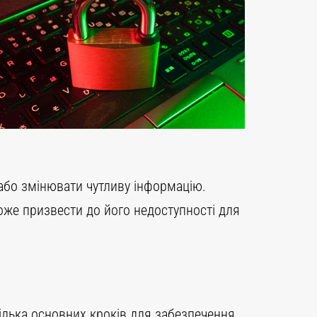
або змінювати чутливу інформацію.
оже призвести до його недоступності для
кілька основних кроків для забезпечення