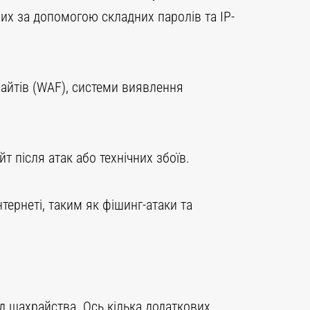
их за допомогою складних паролів та IP-
сайтів (WAF), системи виявлення
т після атак або технічних збоїв.
нтернеті, таким як фішинг-атаки та
д шахрайства. Ось кілька додаткових