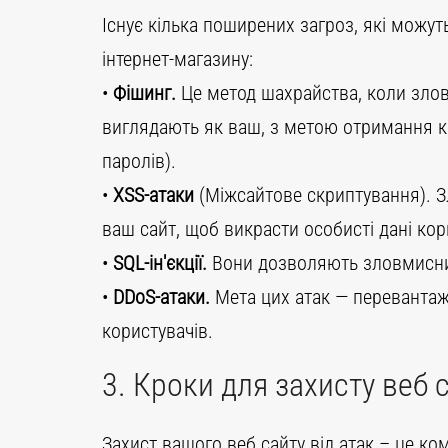
Існує кілька поширених загроз, які можут
інтернет-магазину:
•
Фішинг.
Це метод шахрайства, коли зло
виглядають як ваш, з метою отримання кон
паролів).
•
XSS-атаки
(Міжсайтове скриптування). 
ваш сайт, щоб викрасти особисті дані кор
•
SQL-ін'єкції.
Вони дозволяють зловмисник
•
DDoS-атаки.
Мета цих атак — перевантаж
користувачів.
3. Кроки для захисту веб 
Захист вашого веб сайту від атак –
це ком