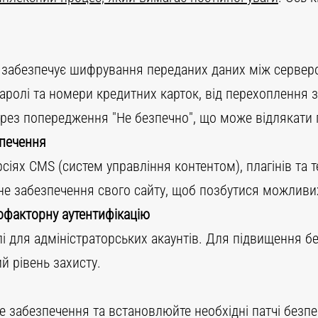
re) забезпечує шифрування переданих даних між серве
паролі та номери кредитних карток, від перехоплення 
ерез попередження "Не безпечно", що може відлякати п
печення
рсіях CMS (систем управління контентом), плагінів та 
е забезпечення свого сайту, щоб позбутися можливи
тофакторну аутентифікацію
і для адміністраторських акаунтів. Для підвищення 
й рівень захисту.
 забезпечення та встановлюйте необхідні патчі безп