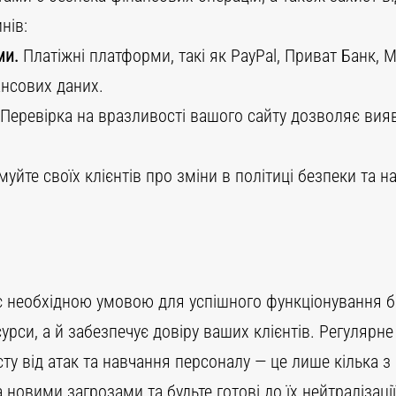
нів:
ми.
Платіжні платформи, такі як PayPal, Приват Банк, 
ансових даних.
Перевірка на вразливості вашого сайту дозволяє вияви
уйте своїх клієнтів про зміни в політиці безпеки та н
 є необхідною умовою для успішного функціонування біз
урси, а й забезпечує довіру ваших клієнтів. Регуляр
у від атак та навчання персоналу — це лише кілька з
а новими загрозами та будьте готові до їх нейтралізац