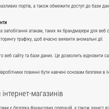
азливих портів, а також обмежити доступ до бази дан
енти
та запобігання атакам, таких як брандмауери для веб 
іторингу трафіку, щоб вчасно виявити аномальні дії.
о веб сайту та бази даних. Це дозволить відновити сай
півробітники повинні бути навчені основам безпеки в І
 інтернет-магазинів
ами є безпека фінансових операцій, а також захист ві